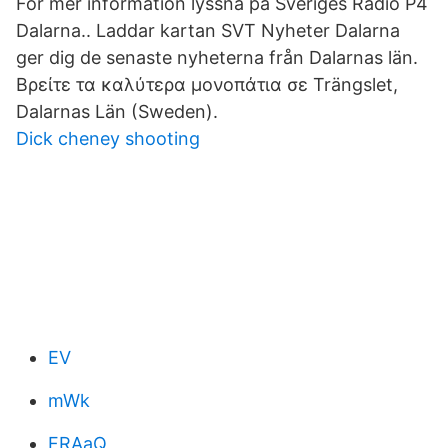
För mer information lyssna på Sveriges Radio P4
Dalarna.. Laddar kartan SVT Nyheter Dalarna
ger dig de senaste nyheterna från Dalarnas län.
Βρείτε τα καλύτερα μονοπάτια σε Trängslet,
Dalarnas Län (Sweden).
Dick cheney shooting
EV
mWk
FRAaQ