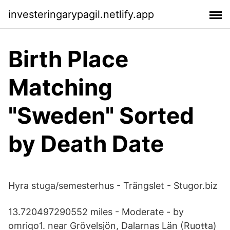
investeringarypagil.netlify.app
Birth Place
Matching
"Sweden" Sorted
by Death Date
Hyra stuga/semesterhus - Trängslet - Stugor.biz
13.720497290552 miles - Moderate - by
omriqo1. near Grövelsjön, Dalarnas Län (Ruoŧŧa)